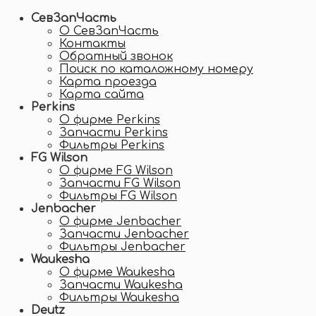
СевЗапЧасть
О СевЗапЧасть
Контакты
Обратный звонок
Поиск по каталожному номеру
Карта проезда
Карта сайта
Perkins
О фирме Perkins
Запчасти Perkins
Фильтры Perkins
FG Wilson
О фирме FG Wilson
Запчасти FG Wilson
Фильтры FG Wilson
Jenbacher
О фирме Jenbacher
Запчасти Jenbacher
Фильтры Jenbacher
Waukesha
О фирме Waukesha
Запчасти Waukesha
Фильтры Waukesha
Deutz