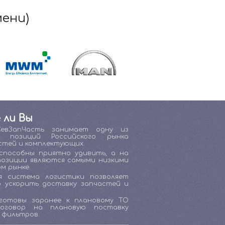
мени)
 ли Вы
СевЗапЧасть занимает одну из
х позиций Российского рынка
стей и комплектующих.
способны приятно удивить, а на
позиции являются самыми низкими
м рынке.
я система логистики позволяет
о ускорить доставку запчастей и
готовы заранее к плановому ТО
договор на плановую поставку
 фильтров.