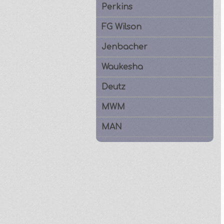
Perkins
FG Wilson
Jenbacher
Waukesha
Deutz
MWM
MAN