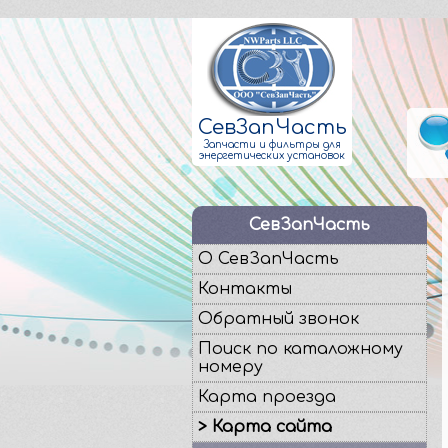
СевЗапЧасть
Запчасти и фильтры для
энергетических установок
СевЗапЧасть
О СевЗапЧасть
Контакты
Обратный звонок
Поиск по каталожному
номеру
Карта проезда
> Карта сайта