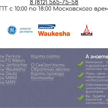
8 (812) 565-75-58
ПТ c 10:00 по 18:00 Московского вре
ы Perkins
Карта сайта
А знаете
ы FG Wilson
Компания 
ы Jenbacher
О СевЗапЧасть
лидирующи
ы Waukesha
Обратный звонок
запасных ча
ы Deutz
Карта проезда
Наши цены 
некоторые 
ры MWM
Контакты
на Российско
ры MAN
Собственна
значительн
фильтров.
Вы будете 
заключив 
запчастей и